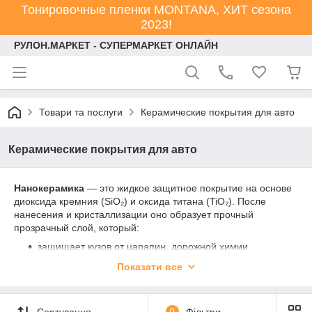
Тонировочные пленки MONTANA, ХИТ сезона
2023!
РУЛОН.МАРКЕТ - СУПЕРМАРКЕТ ОНЛАЙН
Товари та послуги
Керамические покрытия для авто
Керамические покрытия для авто
Нанокерамика
— это жидкое защитное покрытие на основе
диоксида кремния (SiO₂) и оксида титана (TiO₂). После
нанесения и кристаллизации оно образует прочный
прозрачный слой, который:
защищает кузов от царапин, дорожной химии,
ультрафиолета и смол;
Показати все
облегчает мойку благодаря гидрофобному эффекту
— грязь и вода просто скатываются с поверхности;
придаёт кузову глубокий зеркальный блеск и
Сортування
0
Фільтри