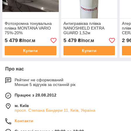
Фотохромна тонувальна
Антигравієва плівка
Атер
плівка MONTANA VARIO
NANOSHIELD EXTRA
плі
75%-20%
GUARD 1,52м
CER
5 479
5 479
2 9
₴/пог.м
₴/пог.м
Купити
Купити
Про нас
Рейтинг не сформований
Менше 5 відгуків за останній рік
Працює з 28.08.2012
м. Київ
просп. Степана Бандери 11, Київ, Україна
Контакти