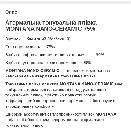
Опис
Атермальна тонувальна плівка
MONTANA NANO-CERAMIC 75%
Відтінок — блакитний (безбесний)
Світлопроникність — 75%
Відбиття інфрачервоних теплових променів — 90%
Відбиття ультрафіолетових променів — 99%
MONTANA NANO-CERAMIC
— це високотехнологічна
нанокерамічна
атермальна
тонувальна плівка.
Тонувальна плівка для скла
MONTANA NANO-CERAMIC
має
найкращі атермальні властивості серед усіх наявних
тонувальних плівок, практично повністю блокує
інфрачервоний спектр сонячних променів, забезпечуючи
високий рівень комфорту.
Широкий асортимент світлопроникності плівок
MONTANA
роблять її абсолютним лідером серед атермальних
тонувальних плівок.