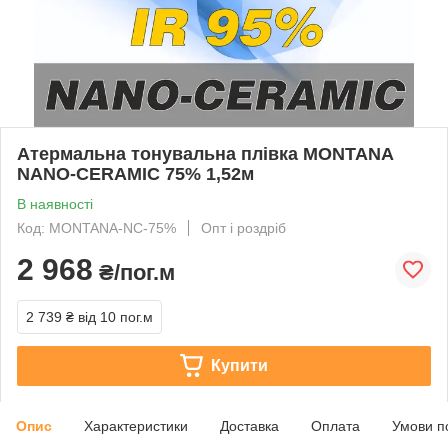
Атермальна тонувальна плівка MONTANA
NANO-CERAMIC 75% 1,52м
В наявності
Код: MONTANA-NC-75%
Опт і роздріб
2 968
₴/пог.м
2 739 ₴
від 10 пог.м
Купити
Опис
Характеристики
Доставка
Оплата
Умови п