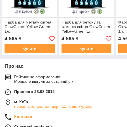
Фарба для металу світна
Фарба для бетону та
Фарб
GlowColors Yellow Green
каменю світна GlowColors
Glow
1л.
Yellow-Green 1л.
1л.
4 565
4 565
4 5
₴
₴
Купити
Купити
Про нас
Рейтинг не сформований
Менше 5 відгуків за останній рік
Працює з 28.08.2012
м. Київ
просп. Степана Бандери 11, Київ, Україна
Контакти
Сьогодні вихідний