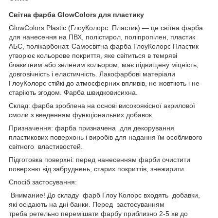
Світна фарба GlowColors для пластику
GlowColors Plastic (ГлоуКолорс Пластик) — це світна фарба
для нанесення на ПВХ, полістирол, поліпропілен, пластик
АБС, полікарбонат. Самосвітна фарба ГлоуКолорс Пластик
утворює кольорове покриття, яке світиться в темряві
блакитним або зеленим кольором, має підвищену міцність,
довговічність і еластичність. Лакофарбові матеріали
ГлоуКолорс стійкі до атмосферних впливів, не жовтіють і не
старіють згодом. Фарба швидковисихна.
Склад: фарба зроблена на основі високоякісної акрилової
смоли з введенням функціональних добавок.
Призначення: фарба призначена для декорування
пластикових поверхонь і виробів для надання їм особливого
світного властивостей.
Підготовка поверхні: перед нанесенням фарби очистити
поверхню від забруднень, старих покриттів, знежирити.
Спосіб застосування:
Внимание! До складу фарб Глоу Колорс входять добавки,
які осідають на дні банки. Перед застосуванням
треба ретельно перемішати фарбу приблизно 2-5 хв до