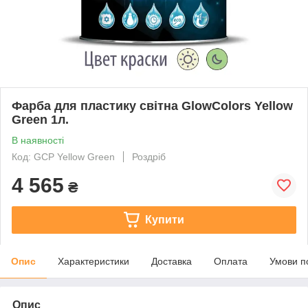
Фарба для пластику світна GlowColors Yellow
Green 1л.
В наявності
Код: GCP Yellow Green
Роздріб
4 565
₴
Купити
Опис
Характеристики
Доставка
Оплата
Умови п
Опис