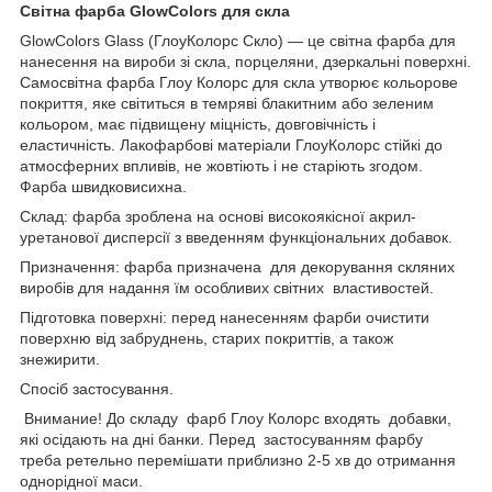
Світна фарба GlowColors для скла
GlowColors Glass (ГлоуКолорс Скло) — це світна фарба для
нанесення на вироби зі скла, порцеляни, дзеркальні поверхні.
Самосвітна фарба Глоу Колорс для скла утворює кольорове
покриття, яке світиться в темряві блакитним або зеленим
кольором, має підвищену міцність, довговічність і
еластичність. Лакофарбові матеріали ГлоуКолорс стійкі до
атмосферних впливів, не жовтіють і не старіють згодом.
Фарба швидковисихна.
Склад: фарба зроблена на основі високоякісної акрил-
уретанової дисперсії з введенням функціональних добавок.
Призначення: фарба призначена для декорування скляних
виробів для надання їм особливих світних властивостей.
Підготовка поверхні: перед нанесенням фарби очистити
поверхню від забруднень, старих покриттів, а також
знежирити.
Спосіб застосування.
Внимание! До складу фарб Глоу Колорс входять добавки,
які осідають на дні банки. Перед застосуванням фарбу
треба ретельно перемішати приблизно 2-5 хв до отримання
однорідної маси.