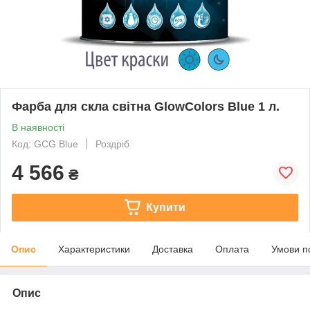
Фарба для скла світна GlowColors Blue 1 л.
В наявності
Код: GCG Blue
Роздріб
4 566
₴
Купити
Опис
Характеристики
Доставка
Оплата
Умови п
Опис