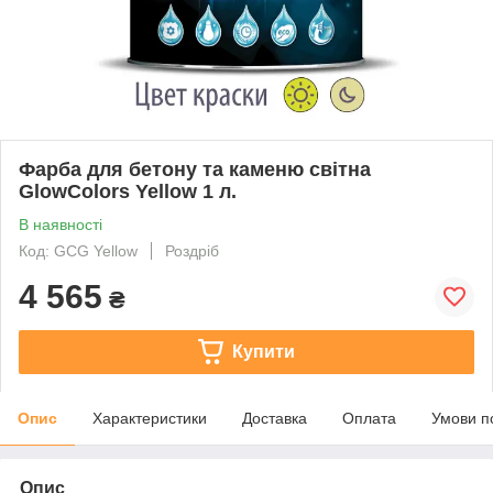
Фарба для бетону та каменю світна
GlowColors Yellow 1 л.
В наявності
Код: GCG Yellow
Роздріб
4 565
₴
Купити
Опис
Характеристики
Доставка
Оплата
Умови п
Опис