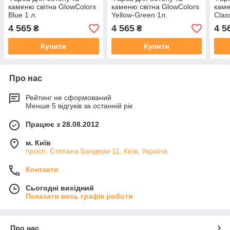
каменю світна GlowColors
каменю світна GlowColors
каме
Blue 1 л.
Yellow-Green 1л.
Clas
4 565
4 565
4 5
₴
₴
Купити
Купити
Про нас
Рейтинг не сформований
Менше 5 відгуків за останній рік
Працює з 28.08.2012
м. Київ
просп. Степана Бандери 11, Київ, Україна
Контакти
Сьогодні вихідний
Показати весь графік роботи
Про нас