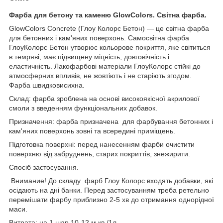
Фарба для бетону та каменю GlowColors. Світна фарба.
GlowColors Concrete (Глоу Колорс Бетон) — це світна фарба
для бетонних і кам'яних поверхонь. Самосвітна фарба
ГлоуКолорс Бетон утворює кольорове покриття, яке світиться
в темряві, має підвищену міцність, довговічність і
еластичність. Лакофарбові матеріали ГлоуКолорс стійкі до
атмосферних впливів, не жовтіють і не старіють згодом.
Фарба швидковисихна.
Склад: фарба зроблена на основі високоякісної акрилової
смоли з введенням функціональних добавок.
Призначення: фарба призначена для фарбування бетонних і
кам'яних поверхонь зовні та всередині приміщень.
Підготовка поверхні: перед нанесенням фарби очистити
поверхню від забруднень, старих покриттів, знежирити.
Спосіб застосування.
Внимание! До складу фарб Глоу Колорс входять добавки, які
осідають на дні банки. Перед застосуванням треба ретельно
перемішати фарбу приблизно 2-5 хв до отримання однорідної
маси.
Витрата: на 1 шар 10-12 м кв./1л.