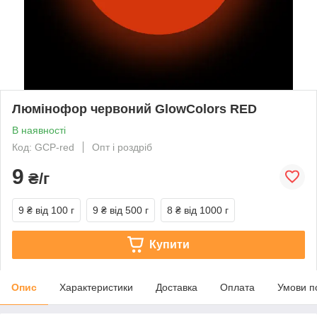
Люмінофор червоний GlowColors RED
В наявності
Код: GCP-red
Опт і роздріб
9
₴/г
9 ₴
від 100 г
9 ₴
від 500 г
8 ₴
від 1000 г
Купити
Опис
Характеристики
Доставка
Оплата
Умови п