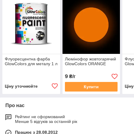
Флуоресцентна фарба
Люмінофор жовтогарячий
Флу
GlowColors для металу 1 л
GlowColors ORANGE
Glow
9
₴/г
Ціну уточнюйте
Цін
Купити
Про нас
Рейтинг не сформований
Менше 5 відгуків за останній рік
Працює з 28.08.2012