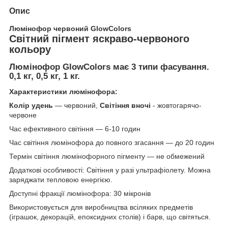
Опис
Люмінофор червоний GlowColors
Світний пігмент яскраво-червоного
кольору
Люмінофор GlowColors має 3 типи фасування.
0,1 кг, 0,5 кг, 1 кг.
Характеристики люмінофора:
Колір удень
— червоний,
Світіння вночі
- жовтогарячо-
червоне
Час ефективного світіння — 6-10 годин
Час світіння люмінофора до повного згасання — до 20 годин
Термін світіння люмінофорного пігменту — не обмежений
Додаткові особливості: Світіння у разі ультрафіолету. Можна
заряджати тепловою енергією.
Доступні фракції люмінофора: 30 мікронів
Використовується для виробництва всіляких предметів
(іграшок, декорацій, епоксидних столів) і барв, що світяться.