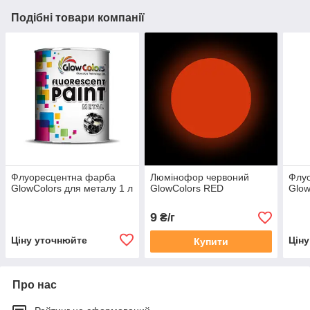
Подібні товари компанії
Флуоресцентна фарба
Люмінофор червоний
Флу
GlowColors для металу 1 л
GlowColors RED
Glow
9
₴/г
Ціну уточнюйте
Цін
Купити
Про нас