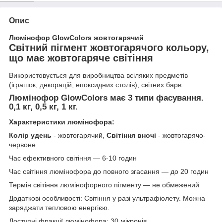
Опис
Люмінофор GlowColors жовтогарячий
Світний пігмент жовтогарячого кольору,
що має жовтогаряче світіння
Використовується для виробництва всіляких предметів
(іграшок, декорацій, епоксидних столів), світних барв.
Люмінофор GlowColors має 3 типи фасування.
0,1 кг, 0,5 кг, 1 кг.
Характеристики люмінофора:
Колір удень
- жовтогарячий,
Світіння вночі
- жовтогарячо-
червоне
Час ефективного світіння — 6-10 годин
Час світіння люмінофора до повного згасання — до 20 годин
Термін світіння люмінофорного пігменту — не обмежений
Додаткові особливості: Світіння у разі ультрафіолету. Можна
заряджати тепловою енергією.
Доступні фракції люмінофора: 30 мікронів