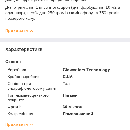
Для отримання 1 кг світної фарби (для фарбування 10 м2 в
один шар), необхідно 250 грамів люмінофору та 750 грамів
прозорого лаку.
Приховати
Характеристики
Основні
Виробник
Glowcolors Technology
Країна виробник
США
Світіння при
Так
ультрафіолетовому світлі
Тип люмінесцентного
Пигмен
покриття
Фракція
30 мікрон
Колір світіння
Помаранчевий
Приховати