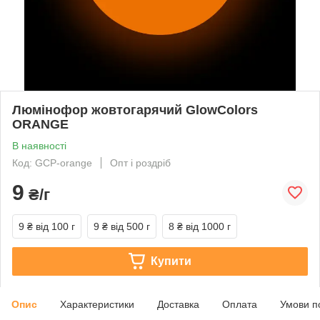
Люмінофор жовтогарячий GlowColors
ORANGE
В наявності
Код: GCP-orange
Опт і роздріб
9
₴/г
9 ₴
від 100 г
9 ₴
від 500 г
8 ₴
від 1000 г
Купити
Опис
Характеристики
Доставка
Оплата
Умови п