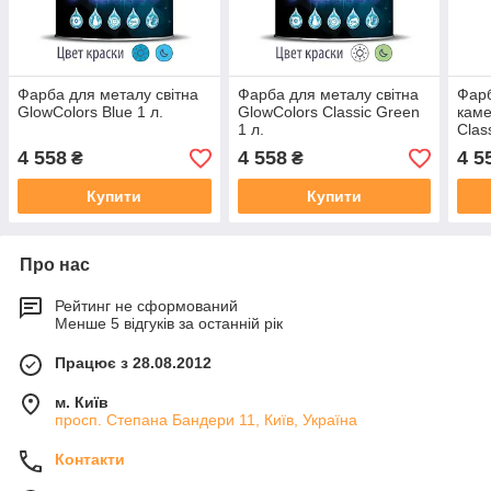
Фарба для металу світна
Фарба для металу світна
Фарб
GlowColors Blue 1 л.
GlowColors Classic Green
каме
1 л.
Clas
4 558
4 558
4 5
₴
₴
Купити
Купити
Про нас
Рейтинг не сформований
Менше 5 відгуків за останній рік
Працює з 28.08.2012
м. Київ
просп. Степана Бандери 11, Київ, Україна
Контакти