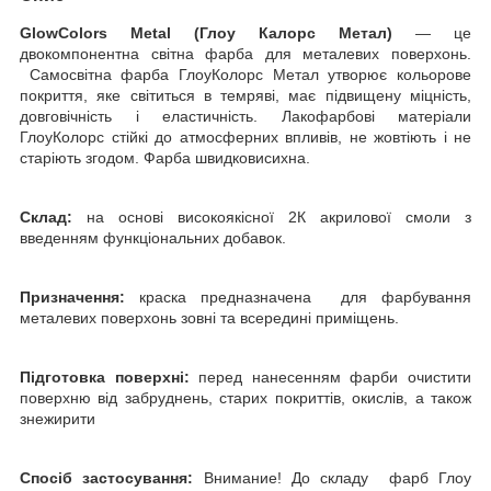
GlowColors Metal (Глоу Калорс Метал)
— це
двокомпонентна світна фарба для металевих поверхонь.
Самосвітна фарба ГлоуКолорс Метал утворює кольорове
покриття, яке світиться в темряві, має підвищену міцність,
довговічність і еластичність. Лакофарбові матеріали
ГлоуКолорс стійкі до атмосферних впливів, не жовтіють і не
старіють згодом. Фарба швидковисихна.
Склад:
на основі високоякісної 2К акрилової смоли з
введенням функціональних добавок.
Призначення:
краска предназначена для фарбування
металевих поверхонь зовні та всередині приміщень.
Підготовка поверхні:
перед нанесенням фарби очистити
поверхню від забруднень, старих покриттів, окислів, а також
знежирити
Спосіб застосування:
Внимание! До складу фарб Глоу