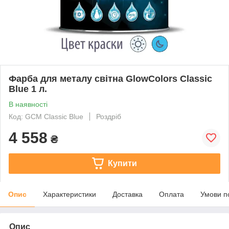
Фарба для металу світна GlowColors Classic
Blue 1 л.
В наявності
Код: GCM Classic Blue
Роздріб
4 558
₴
Купити
Опис
Характеристики
Доставка
Оплата
Умови п
Опис