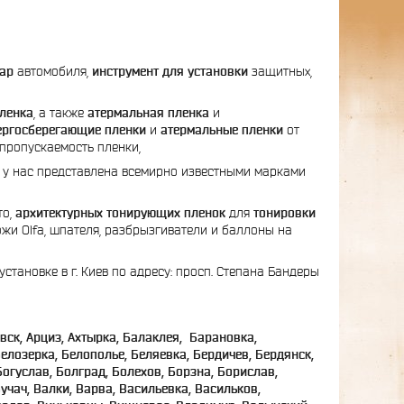
фар
автомобиля,
инструмент для установки
защитных,
пленка
, а также
атермальная пленка
и
ергосберегающие пленки
и
атермальные пленки
от
опропускаемость пленки,
 у нас представлена всемирно известными марками
то,
архитектурных тонирующих пленок
для
тонировки
ножи Olfa, шпателя, разбрызгиватели и баллоны на
становке в г. Киев по адресу: просп. Степана Бандеры
вск, Арциз, Ахтырка, Балаклея, Барановка,
елозерка, Белополье, Беляевка, Бердичев, Бердянск,
огуслав, Болград, Болехов, Борзна, Борислав,
учач, Валки, Варва, Васильевка, Васильков,