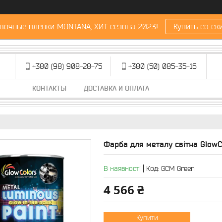
вочные пленки MONTANA, ХИТ сезона 2023!
Купить со ск
+380 (98) 908-28-75
+380 (50) 085-35-16
КОНТАКТЫ
ДОСТАВКА И ОПЛАТА
Фарба для металу світна GlowC
В наявності
Код:
GCM Green
4 566 ₴
Купити