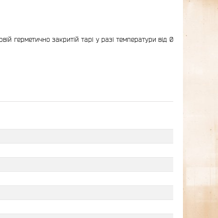
вій герметично закритій тарі у разі температури від 0