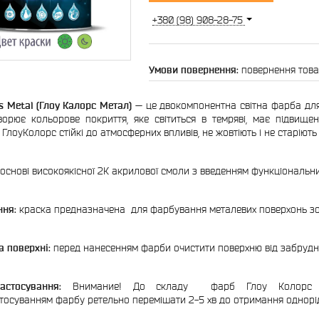
+380 (98) 908-28-75
повернення това
s Metal (Глоу Калорс Метал)
— це двокомпонентна світна фарба дл
орює кольорове покриття, яке світиться в темряві, має підвищену 
 ГлоуКолорс стійкі до атмосферних впливів, не жовтіють і не старію
 основі високоякісної 2К акрилової смоли з введенням функціональн
ння:
краска предназначена для фарбування металевих поверхонь зов
а поверхні:
перед нанесенням фарби очистити поверхню від забруднен
астосування:
Внимание! До складу фарб Глоу Колорс вхо
тосуванням фарбу ретельно перемішати 2-5 хв до отримання однорід