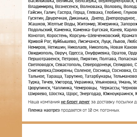
Васильковка, Великая, Белозерка, Верхнеднепровск,
Владимирец, Вознесенск, Волноваха, Воловец, Волода
Гайсин, Галич, Гаспра, Герца, Глеваха, Глобино, Глух
Гусятин, Двуречная, Диканька, Днепр, Днепрорудное,
Жашков, Желтые Воды, Житомир, Жмеринка, Запорожье
Подольский, Каменка, Каменка-Бугская, Канев, Карло
Конотоп, Коростень, Корсунь-Шевченковский, Крамато
Кривой Рог, Куйбышево, Лисичанск, Луцк, Львов, Лю
Немиров, Нетишин, Николаев, Никополь, Новая Кахов
Овидиополь, Овруч, Одесса, Онуфриевка, Оратов, Ор
Першотравенск, Петрово, Пирятин, Полтава, Попасная
Светловодск, Севастополь, Северодонецк, Селидово, 
Снигиревка,Сокиряны, Соленое, Сосница, Сосновка, Со
Тальное, Тараща, Тарутино, Татарбунары, Тельманово, 
Турка, Тячев, Ужгород, Украинка, Ульяновка, Умань, У
Цюрупинск, Чаплинка, Чемеровцы, Черкассы, Черновц
Ширяево, Шостка, Щорс, Энергодар, Южноукраинск, Ю
Наша компания
не берет денег
за доставку посылки д
Пленка наотрез
продается от 10 см. погонных.