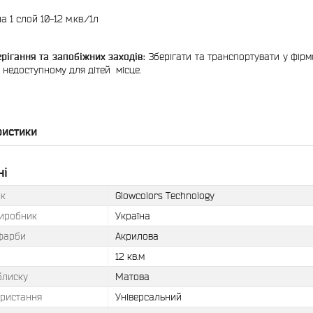
а 1 слой 10-12 м.кв./1л
рігання та запобіжних заходів:
Зберігати та транспортувати у фірмо
у недоступному для дітей місце.
ристики
ні
к
Glowcolors Technology
виробник
Україна
фарби
Акрилова
12 кв.м
блиску
Матова
ористання
Універсальний