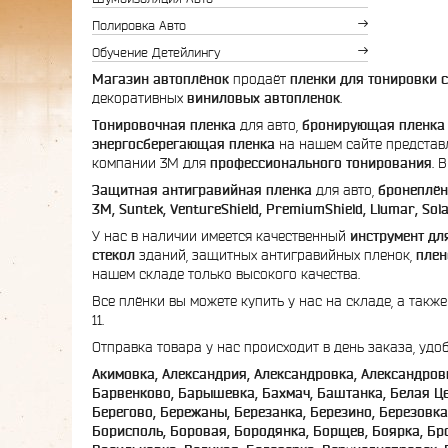
Полировка Авто
Обучение Детейлингу
Магазин автоплёнок
продаёт
пленки для тонировки 
декоративных
виниловых автопленок
.
Тонировочная пленка
для авто,
бронирующая пленка
энергосберегающая пленка
на нашем сайте представ
компании 3М для
профессионального тонирования
. 
Защитная антигравийная пленка
для авто,
бронеплён
3М, Suntek, VentureShield, PremiumShield, Llumar, Sola
У нас в наличии имеется качественный
инструмент дл
стекол
зданий, защитных антигравийных пленок,
плен
нашем складе только высокого качества.
Все плёнки вы можете купить у нас на складе, а такж
11.
Отправка товара у нас происходит в день заказа, уд
Акимовка, Александрия, Александровка, Александровк
Барвенково, Барышевка, Бахмач, Баштанка, Белая Цер
Берегово, Бережаны, Березанка, Березино, Березовка
Борисполь, Боровая, Бородянка, Борщев, Боярка, Бро