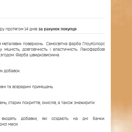
ру протягом 14 днів
за рахунок покупця
я металевих поверхонь. Самосвітна фарба ГлоуКолорс
міцність, довговічність і еластичність. Лакофарбові
ть згодом. Фарба швидковисихна.
их добавок.
ні та всередині приміщень.
ь, старих покриттів, окислів, а також знежирити
дять добавки, які осідають на дні банки.
ної маси.