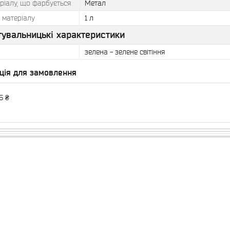
ріалу, що фарбується
Метал
 матеріалу
1 л
тувальницькі характеристики
зелена - зелене світіння
ція для замовлення
6 ₴