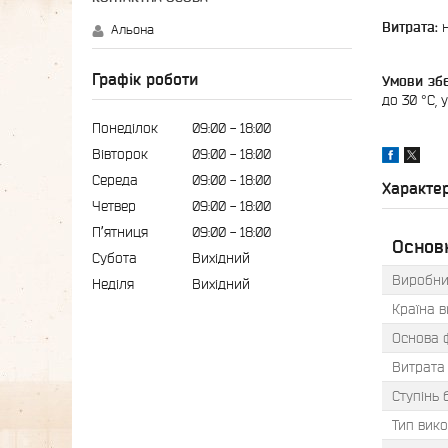
Витрата:
н
Альона
Графік роботи
Умови збе
до 30 °C, 
Понеділок
09:00
18:00
Вівторок
09:00
18:00
Середа
09:00
18:00
Характе
Четвер
09:00
18:00
Пʼятниця
09:00
18:00
Основ
Субота
Вихідний
Виробни
Неділя
Вихідний
Країна 
Основа 
Витрата
Ступінь 
Тип вик