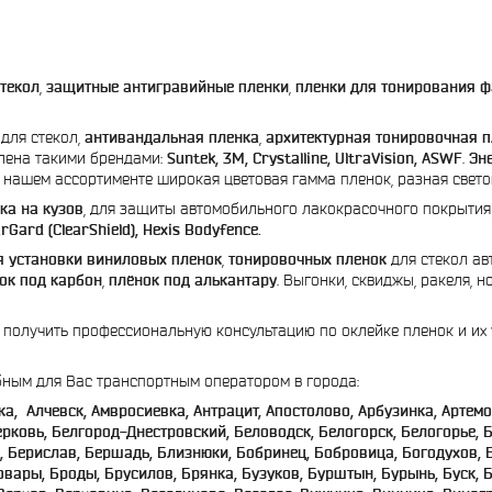
стекол
,
защитные антигравийные пленки
,
пленки для тонирования 
для стекол,
антивандальная пленка
,
архитектурная тонировочная 
лена такими брендами:
Suntek, 3M, Crystalline, UltraVision, ASWF
.
Эн
В нашем ассортименте широкая цветовая гамма пленок, разная свет
ка на кузов
, для защиты автомобильного лакокрасочного покрытия
rGard (ClearShield), Hexis Bodyfence.
я установки виниловых пленок
,
тонировочных пленок
для стекол ав
ок под карбон
,
плёнок под алькантару
. Выгонки, сквиджы, ракеля, 
е получить профессиональную консультацию по оклейке пленок и их у
обным для Вас транспортным оператором в города:
а, Алчевск, Амвросиевка, Антрацит, Апостолово, Арбузинка, Артемо
ковь, Белгород-Днестровский, Беловодск, Белогорск, Белогорье, Б
, Берислав, Бершадь, Близнюки, Бобринец, Бобровица, Богодухов, Б
вары, Броды, Брусилов, Брянка, Бузуков, Бурштын, Бурынь, Буск, Б