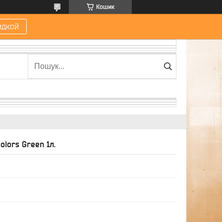
Кошик
идкой
olors Green 1л.