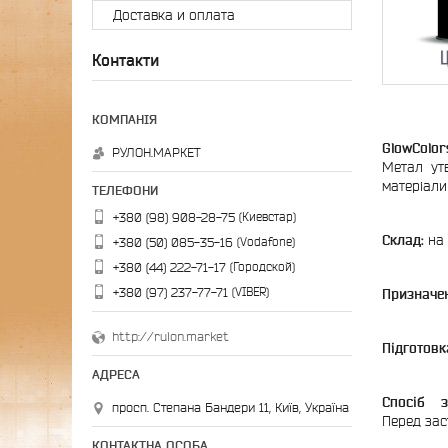
Доставка и оплата
Контакти
GlowColor
РУЛОН.МАРКЕТ
Метал утв
матеріали
Киевстар
+380 (98) 908-28-75
Склад:
на
Vodafone
+380 (50) 085-35-16
Городской
+380 (44) 222-71-17
VIBER
+380 (97) 237-77-71
Призначе
http://rulon.market
Підготовк
Спосіб з
просп. Степана Бандери 11, Київ, Україна
Перед зас