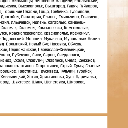
градов, Виньковцы, Вишневое, Владимир-Волынский,
радиевка, Высокополье, Вышгород, Гадяч, Гайворон,
ов, Горишние Плавни, Гоща, Гребенка, Гуляйполе,
 Дрогобыч, Евпатория, Еланец, Емильчино, Енакиево,
аил, Ильичевск, Ирпень, Кагарлык, Каменец-
, Коломак, Коломыя, Компанеевка, Комсомольск,
тск, Красноперекопск, Краснополье, Кременчуг,
в-Подольский, Моршин, Мукачево, Мурованые, Нежин,
ад-Волынский, Новый Буг, Носовка, Обухов,
ский, Первомайское, Переяслав-Хмельницкий,
овно, Рубежное, Саки, Сарны, Свердловск,
вира, Сколе, Славутич, Славянск, Смела, Снежное,
тароконстантинов, Сторожинец, Стрый, Сумы, Счастье,
роицкое, Тростянец, Трускавец, Тульчин, Турийск,
 Хмельницкий, Хотин, Христиновка, Хуст, Царичанка,
город, Шахтерск, Шацк, Шепетовка, Широкое,