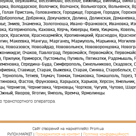
 Верхов, Верховина, Веселиново, Веселое, Вижница, Винница, Вино
рка, Володарское, Волочиск, Волчанск, Вольногорск, Вольнянск, В
ов, Голая Пристань, Голованевск, Городище, Городня, Городок, Горох
 Доброполье, Добрянка, Докучаевск, Долина, Долинская, Доманевка,
, Змиев, Знаменка, Золотоноша, Ивано-Франковск, Ивановка, Изм
вка, Катеринополь, Каховка, Керчь, Киверцы, Киев, Кицмань, Ковель
рск, Красилов, Красноармейск, Кропивницкий, Краснодон, Красноку
ботин, Макеевка, Мангуш, Марганец, Мариуполь, Марьинка, Могиле
ка, Новоазовск, Новоайдар, Нововолынск, Нововоронцовка, Новогр
джоникидзе, Очаков, Павлоград, Первомайск, Первомайск, Первомай
, Прилуки, Приморск, Пустомыты, Путивль, Пятихатки, Радомышль, Р
Семеновка, Середина-Буда, Симферополь, Синельниково, Скадовск, Ск
фиевка, Ставище, Старая, Выжевка, Старая, Синява, Старобельск, С
Тернополь, Тетиев, Тлумач, Токмак, Томаковка, Томашполь, Торез, Т
стиновка, Фастов, Фрунзовка, Харцызск, Харьков, Херсон, Хмельник,
ы, Чернигов, Черниговка, Черновцы, Чортков, Чугуев, Чутово, Шар
жный, Яворов, Яготин, Ямполь, Яремча, Ярмолинцы.
о транспортного оператора.
Сайт створений на маркетплейсі
Prom.ua
РУЛОН.МАРКЕТ |
Поскаржитися на контент
|
Політика конфіденційності