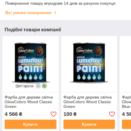
Повернення товару впродовж 14 днів за рахунок покупця
Всі умови повернення
Подібні товари компанії
Фарба для дерева світна
Фарба для дерева світна
Фарб
GlowColors Wood Classic
GlowColors Wood Classic
Glow
Green
Green
Blue
4 566
100
4 5
₴
₴
Купити
Купити