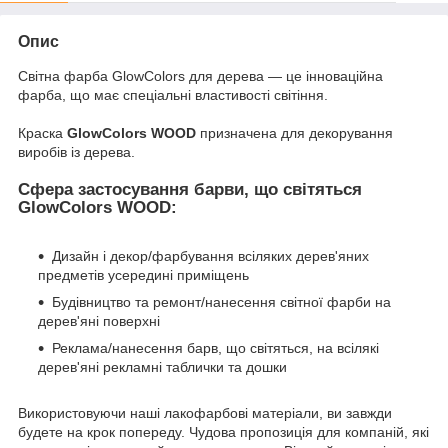
Опис
Світна фарба GlowColors для дерева — це інноваційна
фарба, що має спеціальні властивості світіння.
Краска
GlowColors WOOD
призначена для декорування
виробів із дерева.
Сфера застосування барви, що світяться
GlowColors WOOD
:
Дизайн і декор/фарбування всіляких дерев'яних
предметів усередині приміщень
Будівництво та ремонт/нанесення світної фарби на
дерев'яні поверхні
Реклама/нанесення барв, що світяться, на всілякі
дерев'яні рекламні таблички та дошки
Використовуючи наші лакофарбові матеріали, ви завжди
будете на крок попереду. Чудова пропозиція для компаній, які