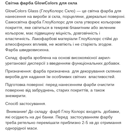
Світна фарба GlowColors для скла
GlowColors Glass (ГлоуКолорс Скло) — це світна фарба для
нанесення на вироби зі скла, порцеляни, дзеркальні поверхні.
Самосвітна фарба ГлоуКолорс для скла утворює кольорове
покриття, яке світиться в темряві блакитним або зеленим
кольором, має підвищену міцність, довговічність і
еластичність. Лакофарбові матеріали ГлоуКолорс стійкі до
атмосферних впливів, не жовтіють і не старіють згодом.
Фарба швидковисихна.
Склад: фарба зроблена на основі високоякісної акрил-
уретанової дисперсії з введенням функціональних добавок.
Призначення: фарба призначена для декорування скляних
виробів для надання їм особливих світних властивостей.
Підготовка поверхні: перед нанесенням фарби очистити
поверхню від забруднень, старих покриттів, а також
знежирити.
Спосіб застосування.
Внимание! До складу фарб Глоу Колорс входять добавки,
які осідають на дні банки. Перед застосуванням фарбу
треба ретельно перемішати приблизно 2-5 хв до отримання
однорідної маси.