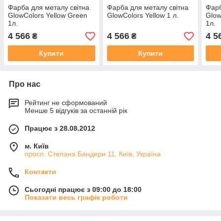
Фарба для металу світна
Фарба для металу світна
Фарб
GlowColors Yellow Green
GlowColors Yellow 1 л.
Glow
1л.
1л.
4 566
4 566
4 5
₴
₴
Купити
Купити
Про нас
Рейтинг не сформований
Менше 5 відгуків за останній рік
Працює з 28.08.2012
м. Київ
просп. Степана Бандери 11, Київ, Україна
Контакти
Сьогодні працює з 09:00 до 18:00
Показати весь графік роботи